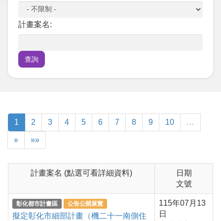
計畫案名:
1
2
3
4
5
6
7
8
9
10
…
»
»»
計畫案名 (點選可看詳細資料)
日期
文號
115年07月13
彰化都市計畫區
公告公開展覽
日
擬定彰化市細部計畫（機二十一南側住