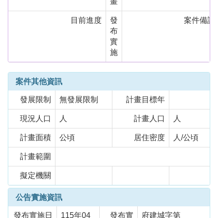
畫
目前進度
發
案件備註
布
實
施
案件其他資訊
發展限制
無發展限制
計畫目標年
現況人口
人
計畫人口
人
計畫面積
公頃
居住密度
人/公頃
計畫範圍
擬定機關
公告實施資訊
發布實施日
115年04
發布實
府建城字第