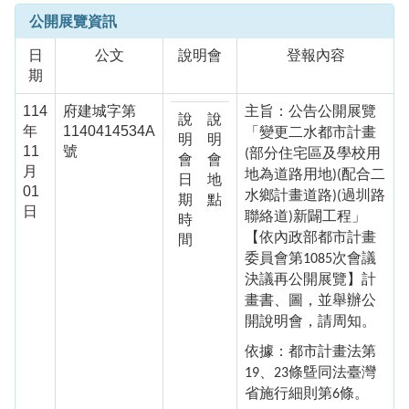
公開展覽資訊
日
公文
說明會
登報內容
期
114
府建城字第
主旨：公告公開展覽
說
說
年
1140414534A
「變更二水都市計畫
明
明
11
號
部分住宅區及學校用
(
會
會
月
地為道路用地
配合二
)(
日
地
01
水鄉計畫道路
過圳路
)(
期
點
日
聯絡道
新闢工程」
)
時
【依內政部都市計畫
間
委員會第
次會議
1085
決議再公開展覽】計
畫書、圖，並舉辦公
開說明會，請周知。
依據：都市計畫法第
、
條曁同法臺灣
19
23
省施行細則第
條。
6