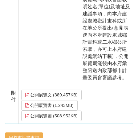
明姓名
單位
及地址及
(
)
建議事項，向本府建
設處城鄉計畫科或所
在地公所提出
意見表
(
逕向本府建設處城鄉
計畫科或二水鄉公所
索取，亦可上本府建
設處網站下載
，公開
)
展覽期滿後由本府彙
整函送內政部都市計
畫委員會審議參考。
附
公開展覽文 (389.457KB)
件
公開展覽書 (1.243MB)
公開展覽圖 (508.952KB)
回都市計畫查詢