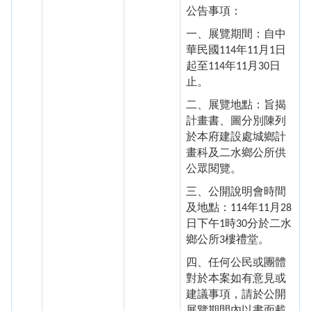
公告事項：
一、展覽期間：自中
華民國
年
月
日
114
11
1
起至
年
月
日
114
11
30
止。
二、展覽地點：旨揭
計畫書、圖分別陳列
於本府建設處城鄉計
畫科及二水鄉公所供
公眾閱覽。
三、公開說明會時間
及地點：
年
月
114
11
28
日下午
時
分於二水
1
30
鄉公所
樓禮堂。
3
四、任何公民或團體
對於本案如有意見或
建議事項，請於公開
展覽期間內以書面載