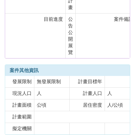
計
畫
目前進度
公
案件備註
告
公
開
展
覽
案件其他資訊
發展限制
無發展限制
計畫目標年
現況人口
人
計畫人口
人
計畫面積
公頃
居住密度
人/公頃
計畫範圍
擬定機關