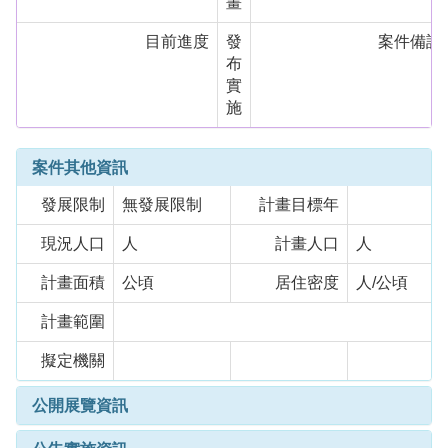
畫
目前進度
發
案件備註
布
實
施
案件其他資訊
發展限制
無發展限制
計畫目標年
現況人口
人
計畫人口
人
計畫面積
公頃
居住密度
人/公頃
計畫範圍
擬定機關
公開展覽資訊